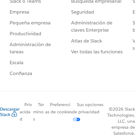
Búsqueda empresarial
S
Slack o Teams
Seguridad
Empresa
Administración de
S
Pequeña empresa
claves Enterprise
b
Productividad
Atlas de Slack
V
Administración de
s
Ver todas las funciones
tareas
Escala
Confianza
Priv
Tér
Preferenci
Sus opciones
Descargar
©2026 Slack
acida
mino
as de cookies
de privacidad
Slack
Technologies,
d
s
LLC, una
empresa de
Salesforce.