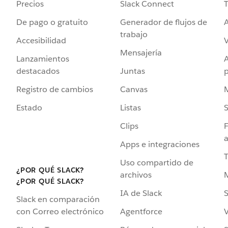
Precios
Slack Connect
T
De pago o gratuito
Generador de flujos de
A
trabajo
Accesibilidad
Mensajería
Lanzamientos
destacados
Juntas
Registro de cambios
Canvas
Estado
Listas
Clips
F
a
Apps e integraciones
Uso compartido de
¿POR QUÉ SLACK?
archivos
¿POR QUÉ SLACK?
IA de Slack
S
Slack en comparación
Agentforce
V
con Correo electrónico