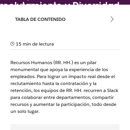
reclutamiento y Diversidad,
Equidad e Inclusión
TABLA DE CONTENIDO
Esta guía ayudará a los equipos de RR. HH., Diversidad,
Equidad e Inclusión, y reclutamiento a usar Slack para que
los empleados nuevos y antiguos demuestren su
15 min de lectura
participación, y estén informados y sincronizados
Recursos Humanos (RR. HH.) es un pilar
monumental que apoya la experiencia de los
empleados. Para lograr un impacto real desde el
reclutamiento hasta la contratación y la
retención, los equipos de RR. HH. recurren a Slack
para colaborar entre departamentos, compartir
recursos y aumentar la participación, todo desde
un solo lugar.