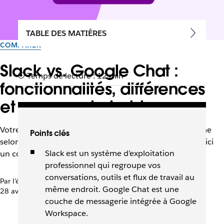
TABLE DES MATIÈRES
COMPARER
Slack vs. Google Chat :
Temps de lecture : 12 min
fonctionnalités, différences
et comment choisir
Votre collaboration peut changer radicalement de forme
Points clés
selon que votre équipe utilise Slack ou Google Chat. Voici
Slack est un système d’exploitation
un comparatif entre ces deux solutions.
professionnel qui regroupe vos
conversations, outils et flux de travail au
Par l’équipe Slack
même endroit. Google Chat est une
28 avril 2026
couche de messagerie intégrée à Google
Workspace.