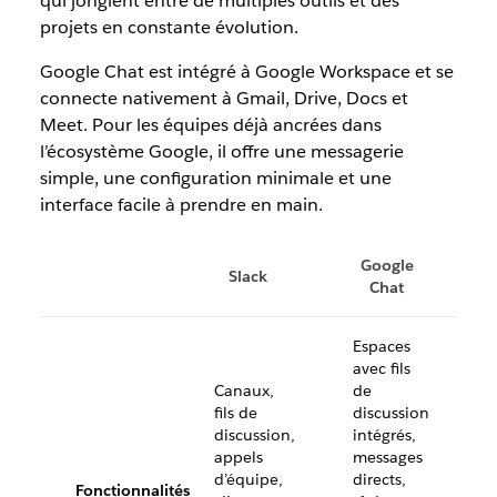
qui jonglent entre de multiples outils et des
projets en constante évolution.
Google Chat est intégré à Google Workspace et se
connecte nativement à Gmail, Drive, Docs et
Meet. Pour les équipes déjà ancrées dans
l’écosystème Google, il offre une messagerie
simple, une configuration minimale et une
interface facile à prendre en main.
Google
Slack
Chat
Espaces
avec fils
Canaux,
de
fils de
discussion
discussion,
intégrés,
appels
messages
d’équipe,
directs,
Fonctionnalités