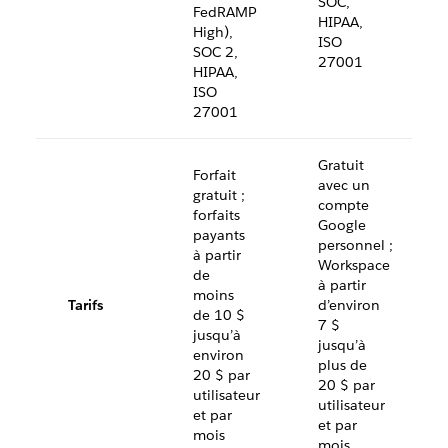
SOC,
FedRAMP
HIPAA,
High),
ISO
SOC 2,
27001
HIPAA,
ISO
27001
Gratuit
Forfait
avec un
gratuit ;
compte
forfaits
Google
payants
personnel ;
à partir
Workspace
de
à partir
moins
Tarifs
d’environ
de 10 $
7 $
jusqu’à
jusqu’à
environ
plus de
20 $ par
20 $ par
utilisateur
utilisateur
et par
et par
mois
mois