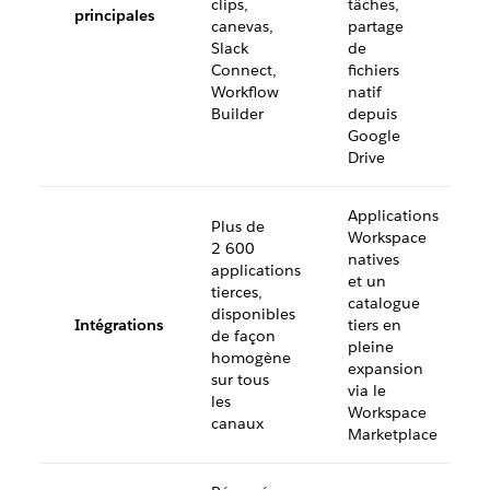
clips,
tâches,
principales
canevas,
partage
Slack
de
Connect,
fichiers
Workflow
natif
Builder
depuis
Google
Drive
Applications
Plus de
Workspace
2 600
natives
applications
et un
tierces,
catalogue
disponibles
Intégrations
tiers en
de façon
pleine
homogène
expansion
sur tous
via le
les
Workspace
canaux
Marketplace