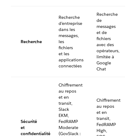
Recherche
Recherche
de
d’entreprise
messages
dans les
et de
messages,
fichiers
Recherche
les
avec des
fichiers
opérateurs,
et les
limitée à
applications
Google
connectées
Chat
Chiffrement
au repos
et en
Chiffrement
transit,
au repos
Slack
et en
EKM,
transit,
Sécurité
FedRAMP
FedRAMP
et
Moderate
High,
confidentialité
(GovSlack :