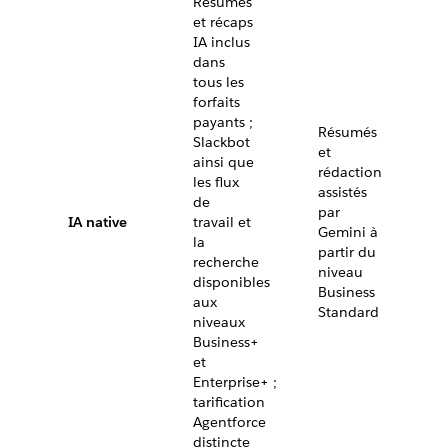
Résumés
et récaps
IA inclus
dans
tous les
forfaits
payants ;
Résumés
Slackbot
et
ainsi que
rédaction
les flux
assistés
de
par
IA native
travail et
Gemini à
la
partir du
recherche
niveau
disponibles
Business
aux
Standard
niveaux
Business+
et
Enterprise+ ;
tarification
Agentforce
distincte