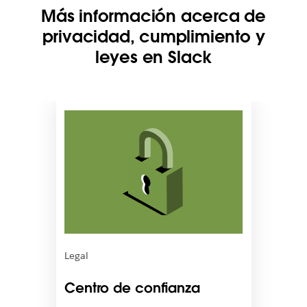
Más información acerca de
privacidad, cumplimiento y
leyes en Slack
E
s
p
o
s
i
b
l
e
q
u
Legal
e
e
Centro de confianza
l