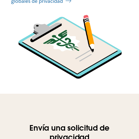
globales de privacidad
Escala
con
Slack
para
obtener
disponibilidad,
flexibilidad
y
control
Envía una solicitud de
privacidad