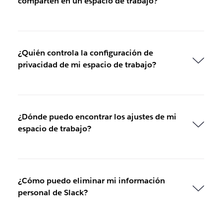
comparten en un espacio de trabajo?
ñ
a
n
u
e
¿Quién controla la configuración de
v
privacidad de mi espacio de trabajo?
a
.
¿Dónde puedo encontrar los ajustes de mi
espacio de trabajo?
¿Cómo puedo eliminar mi información
personal de Slack?