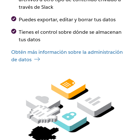
través de Slack
Puedes exportar, editar y borrar tus datos
Tienes el control sobre dónde se almacenan
tus datos
Obtén más información sobre la administración
de datos
Escala
con
Slack
para
obtener
disponibilidad,
flexibilidad
y
control