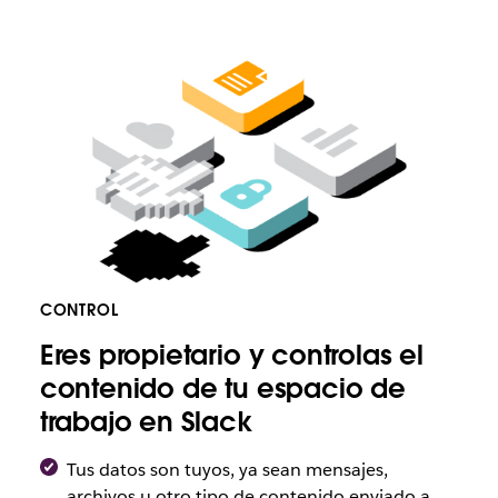
Escala
con
Slack
para
obtener
disponibilidad,
flexibilidad
y
control
CONTROL
Eres propietario y controlas el
contenido de tu espacio de
trabajo en Slack
Tus datos son tuyos, ya sean mensajes,
archivos u otro tipo de contenido enviado a