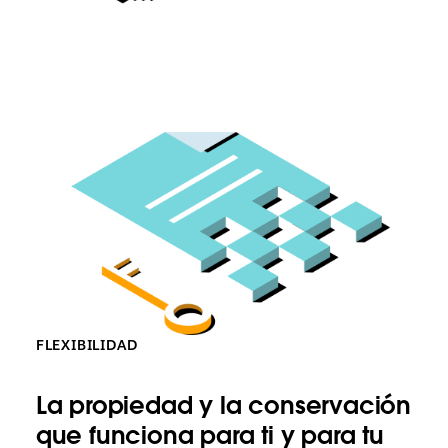
Escala
con
Slack
para
obtener
disponibilidad,
flexibilidad
y
control
FLEXIBILIDAD
La propiedad y la conservación
que funciona para ti y para tu