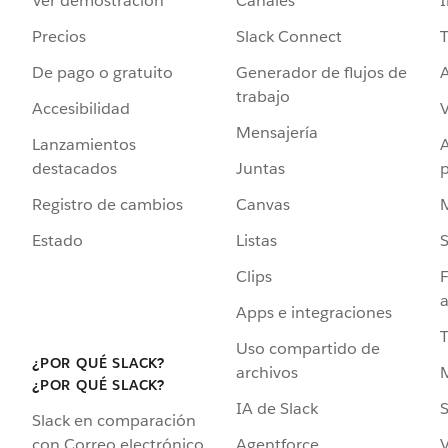
Ver demostración
Canales
I
Precios
Slack Connect
T
De pago o gratuito
Generador de flujos de
A
trabajo
Accesibilidad
Mensajería
Lanzamientos
destacados
Juntas
Registro de cambios
Canvas
Estado
Listas
Clips
F
a
Apps e integraciones
Uso compartido de
¿POR QUÉ SLACK?
archivos
¿POR QUÉ SLACK?
IA de Slack
S
Slack en comparación
Agentforce
V
con Correo electrónico