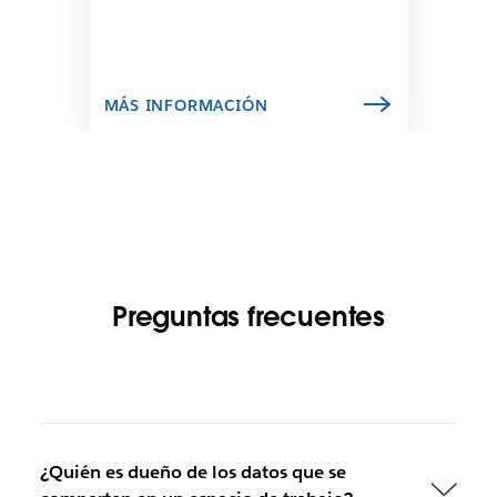
e
n
l
a
c
MÁS INFORMACIÓN
e
s
e
a
b
r
a
e
n
Preguntas frecuentes
u
n
a
p
e
s
t
¿Quién es dueño de los datos que se
a