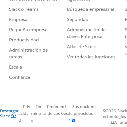
Búsqueda empresarial
S
Slack o Teams
Seguridad
Empresa
Administración de
S
Pequeña empresa
claves Enterprise
b
Productividad
Atlas de Slack
V
Administración de
s
Ver todas las funciones
tareas
Escala
Confianza
Priv
Tér
Preferenci
Sus opciones
Descargar
©2026 Slack
acida
mino
as de cookies
de privacidad
Slack
Technologies,
d
s
LLC, una