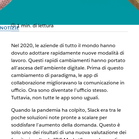
1 min. di lettura
NOTIZIE
IDC MarketScape nomina
Nel 2020, le aziende di tutto il mondo hanno
Slack come leader
dovuto adottare rapidamente nuove modalità di
lavoro. Questi rapidi cambiamenti hanno portato
all’ascesa dell’ambiente digitale. Prima di questo
Scopri come si posiziona Slack nella nuova valutazione dei
cambiamento di paradigma, le app di
fornitori di app di collaborazione e community a livello
collaborazione miglioravano la comunicazione in
mondiale
ufficio. Ora sono diventate l’ufficio stesso.
Tuttavia, non tutte le app sono uguali.
Il team di Slack
30 settembre 2025
Quando la pandemia ha colpito, Slack era tra le
poche soluzioni note pronte a scalare per
soddisfare l’aumento della domanda. Questo è
solo uno dei risultati di una nuova valutazione dei