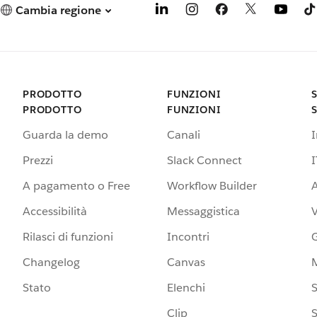
Cambia regione
PRODOTTO
FUNZIONI
PRODOTTO
FUNZIONI
Guarda la demo
Canali
Prezzi
Slack Connect
I
A pagamento o Free
Workflow Builder
A
Accessibilità
Messaggistica
Rilasci di funzioni
Incontri
G
Changelog
Canvas
Stato
Elenchi
S
Clip
S