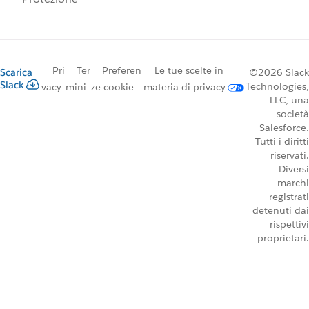
Pri
Ter
Preferen
Le tue scelte in
Scarica
©2026 Slack
Slack
Technologies,
vacy
mini
ze cookie
materia di privacy
LLC, una
società
Salesforce.
Tutti i diritti
riservati.
Diversi
marchi
registrati
detenuti dai
rispettivi
proprietari.