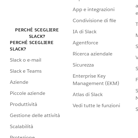
a
App e integrazioni
e
Condivisione di file
PERCHÉ SCEGLIERE
IA di Slack
SLACK?
Agentforce
PERCHÉ SCEGLIERE
S
SLACK?
Ricerca aziendale
V
Slack o e-mail
Sicurezza
S
Slack e Teams
Enterprise Key
Aziende
Management (EKM)
S
Piccole aziende
Atlas di Slack
N
Produttività
Vedi tutte le funzioni
S
Gestione delle attività
Scalabilità
Protezione