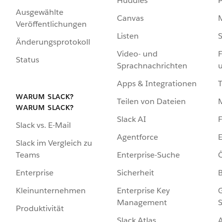
Huddles
Ausgewählte
Canvas
Veröffentlichungen
Listen
S
Änderungsprotokoll
Video- und
F
Status
Sprachnachrichten
Apps & Integrationen
WARUM SLACK?
Teilen von Dateien
WARUM SLACK?
Slack AI
F
Slack vs. E-Mail
Agentforce
E
Slack im Vergleich zu
Enterprise-Suche
Ö
Teams
Sicherheit
Enterprise
Enterprise Key
G
Kleinunternehmen
Management
S
Produktivität
Slack Atlas