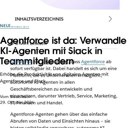
INHALTSVERZEICHNIS
NEUIGKEITEN
Agentforce ist da: Verwandle
6 Min. Lesezeit
KI-Agenten mit Slack in
Teammitgliedern
Salesforce
hat angekündigt, dass
Agentforce
ab
sofort verfügbar ist. Dabei handelt es sich um eine
Erhöhe die Produktivität von digitalen Agenten mit
Plattform, die es Unternehmen ermöglicht,
Agentforce und Slack.
autonome KI-Agenten in allen
Geschäftsbereichen zu entwickeln und
einzusetzen, darunter Vertrieb, Service, Marketing,
Vom Slack-Team
29. Oktober 2024
IT, Finanzen und Handel.
Agentforce-Agenten gehen über das einfache
Abrufen von Daten und Einsichten hinaus – sie
bieten vollständig anpassbare, autonome KI-