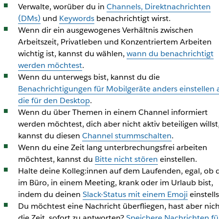
Verwalte, worüber du in
Channels, Direktnachrichten
(DMs)
und
Keywords
benachrichtigt wirst.
Wenn dir ein ausgewogenes Verhältnis zwischen
Arbeitszeit, Privatleben und Konzentriertem Arbeiten
wichtig ist, kannst du wählen,
wann du benachrichtigt
werden möchtest
.
Wenn du unterwegs bist, kannst du die
Benachrichtigungen für Mobilgeräte anders einstellen a
die für den Desktop
.
Wenn du über Themen in einem Channel informiert
werden möchtest, dich aber nicht aktiv beteiligen willst
kannst du diesen
Channel stummschalten
.
Wenn du eine Zeit lang unterbrechungsfrei arbeiten
möchtest, kannst du
Bitte nicht stören
einstellen.
Halte deine Kolleg:innen auf dem Laufenden, egal, ob 
im Büro, in einem Meeting, krank oder im Urlaub bist,
indem du deinen
Slack-Status mit einem Emoji
einstells
Du möchtest eine Nachricht überfliegen, hast aber nich
die Zeit, sofort zu antworten?
Speichere Nachrichten fü