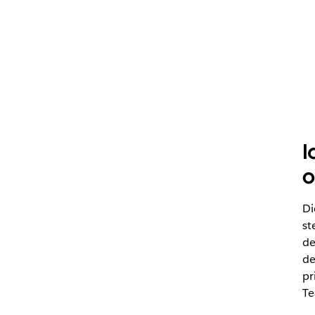
I
o
Di
st
de
de
pr
Te