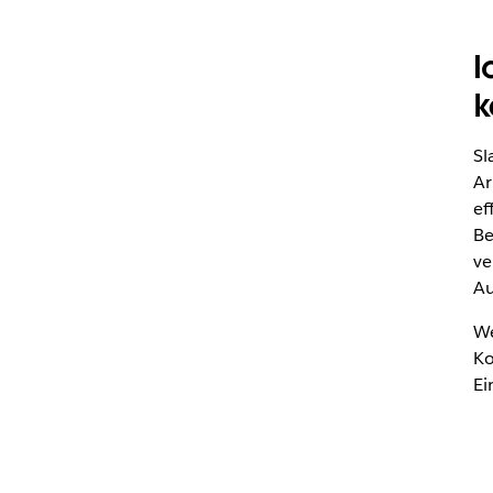
I
k
Sl
Ar
ef
Be
ve
Au
We
Ko
Ei