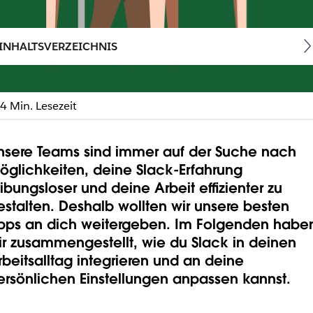
INHALTSVERZEICHNIS
on in Slack verbesserst
4 Min. Lesezeit
ne Konzentration zu erhöhen.
nsere Teams sind immer auf der Suche nach
öglichkeiten, deine Slack-Erfahrung
eibungsloser und deine Arbeit effizienter zu
estalten. Deshalb wollten wir unsere besten
ipps an dich weitergeben. Im Folgenden habe
ir zusammengestellt, wie du Slack in deinen
rbeitsalltag integrieren und an deine
ersönlichen Einstellungen anpassen kannst.