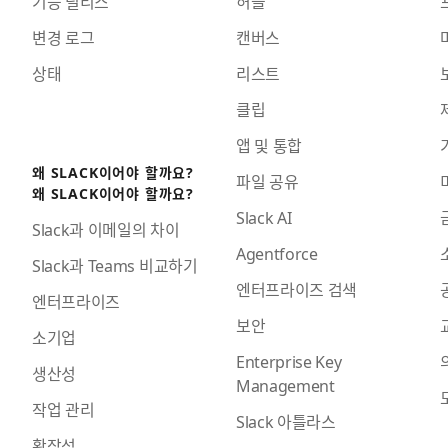
기능 릴리스
허들
변경 로그
캔버스
상태
리스트
클립
앱 및 통합
왜 SLACK이어야 할까요?
파일 공유
왜 SLACK이어야 할까요?
Slack AI
Slack과 이메일의 차이
Agentforce
Slack과 Teams 비교하기
엔터프라이즈 검색
엔터프라이즈
보안
소기업
Enterprise Key
생산성
Management
작업 관리
Slack 아틀라스
확장성