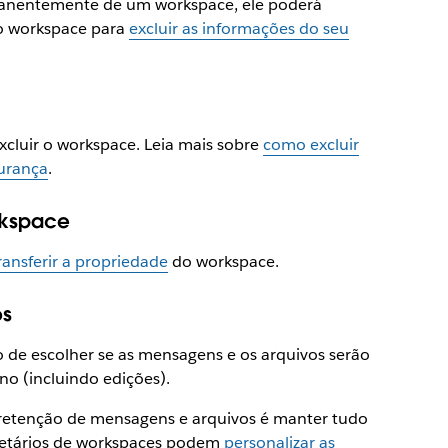
manentemente de um workspace, ele poderá
do workspace para
excluir as informações do seu
xcluir o workspace. Leia mais sobre
como excluir
gurança
.
rkspace
ransferir a propriedade
do workspace.
os
o de escolher se as mensagens e os arquivos serão
o (incluindo edições).
 retenção de mensagens e arquivos é manter tudo
rietários de workspaces podem
personalizar as