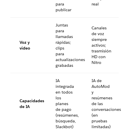
para
real
publicar
Juntas
Canales
para
de voz
llamadas
siempre
Voz y
rápidas;
activos;
video
clips
trasmisión
para
HD con
actualizaciones
Nitro
grabadas
IA
IA de
integrada
AutoMod
en todos
y
los
resúmenes
Capacidades
planes
de las
de IA
de pago
conversaciones
(resúmenes,
(en
búsqueda,
pruebas
Slackbot)
limitadas)