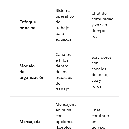
Sistema
Chat de
operativo
comunidad
Enfoque
de
y voz en
principal
trabajo
tiempo
para
real
equipos
Canales
Servidores
e hilos
con
Modelo
dentro
canales
de
de los
de texto,
organización
espacios
voz y
de
foros
trabajo
Mensajería
en hilos
Chat
con
continuo
Mensajería
opciones
en
flexibles
tiempo