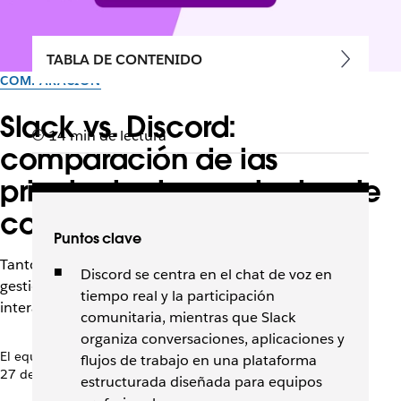
TABLA DE CONTENIDO
COMPARACIÓN
Slack vs. Discord:
14 min de lectura
comparación de las
principales herramientas de
colaboración
Puntos clave
Tanto Slack como Discord reúnen a las personas, pero
Discord se centra en el chat de voz en
gestionan las conversaciones, las herramientas y la
tiempo real y la participación
interacción de maneras muy distintas.
comunitaria, mientras que Slack
organiza conversaciones, aplicaciones y
El equipo de Slack
flujos de trabajo en una plataforma
27 de mayo de 2026
estructurada diseñada para equipos