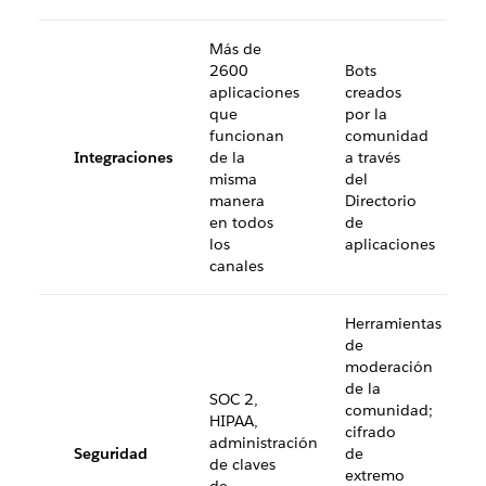
Más de
2600
Bots
aplicaciones
creados
que
por la
funcionan
comunidad
Integraciones
de la
a través
misma
del
manera
Directorio
en todos
de
los
aplicaciones
canales
Herramientas
de
moderación
de la
SOC 2,
comunidad;
HIPAA,
cifrado
administración
Seguridad
de
de claves
extremo