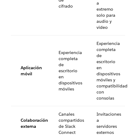
de
a
cifrado
extremo
solo para
audio y
video
Experiencia
completa
Experiencia
de
completa
escritorio
de
Aplicación
en
escritorio
móvil
dispositivos
en
móviles y
dispositivos
compatibilidad
móviles
con
consolas
Canales
Invitaciones
Colaboración
compartidos
a
externa
de Slack
servidores
Connect
externos