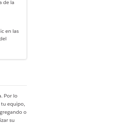
a de la
ic en las
del
. Por lo
e tu equipo,
 agregando o
izar su