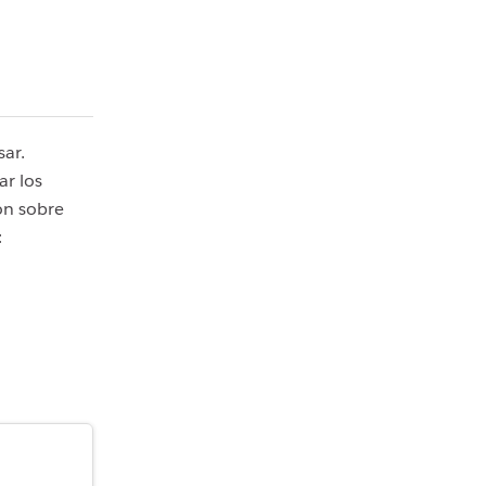
sar.
ar los
ón sobre
: