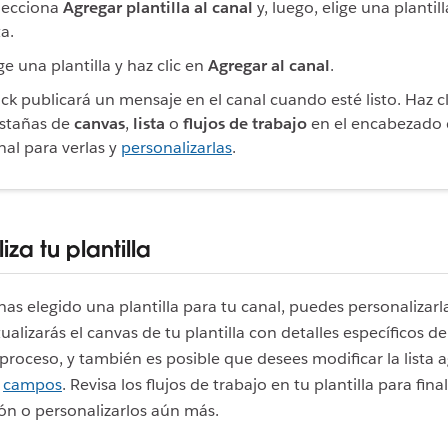
lecciona
Agregar plantilla al canal
y, luego, elige una plantill
ta.
ge una plantilla y haz clic en
Agregar al canal
.
ack publicará un mensaje en el canal cuando esté listo. Haz cl
stañas de
canvas
,
lista
o
flujos de trabajo
en el encabezado 
nal para verlas y
personalizarlas
.
iza tu plantilla
as elegido una plantilla para tu canal, puedes personalizarla
ualizarás el canvas de tu plantilla con detalles específicos d
proceso, y también es posible que desees modificar la lista
o
campos
. Revisa los flujos de trabajo en tu plantilla para final
ón o personalizarlos aún más.