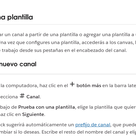
na plantilla
r un canal a partir de una plantilla o agregar una plantilla a
na vez que configures una plantilla, accederás a los canvas, la
de trabajo desde sus pestañas en el encabezado del canal.
 nuevo canal
 la computadora, haz clic en el
botón más
en la barra late
lecciona
Canal
.
bajo de
Prueba con una plantilla
, elige la plantilla que quie
haz clic en
Siguiente
.
ack sugerirá automáticamente un
prefijo de canal
, que pued
mbiar si lo deseas. Escribe el resto del nombre del canal y el