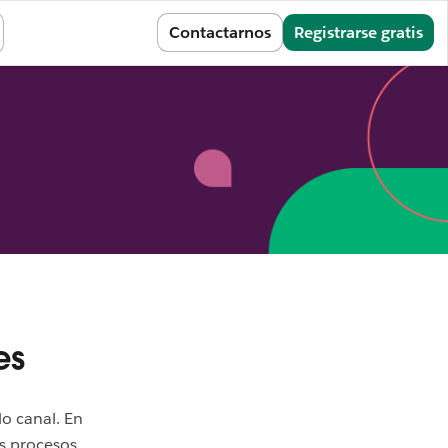
Iniciar sesión
Contactarnos
Registrarse gratis
es
o canal. En
os procesos