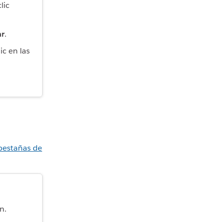
lic
ar
.
ic en las
pestañas de
n.