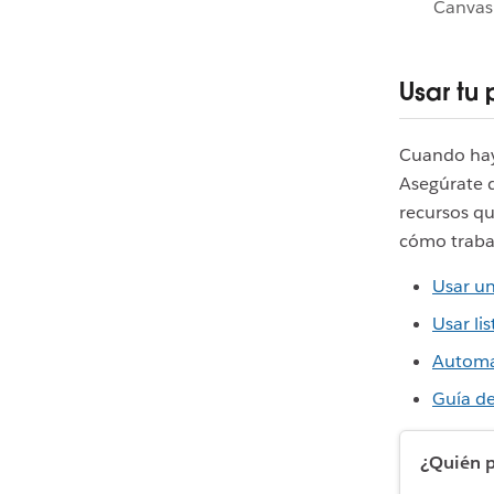
Canvas
Usar tu 
Cuando haya
Asegúrate 
recursos q
cómo trabaja
Usar un
Usar lis
Automat
Guía de
¿Quién p