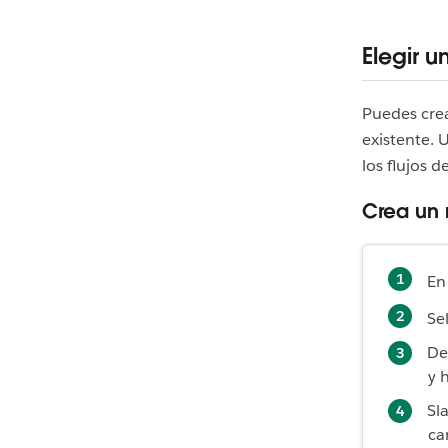
Elegir u
Puedes crea
existente. U
los flujos 
Crea un
En
Se
De
y 
Sl
ca