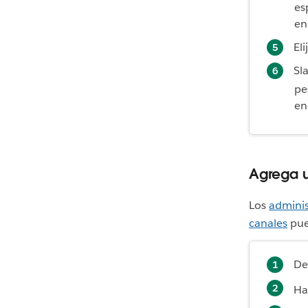
es
e
Eli
Sl
pe
en
Agrega u
Los
adminis
canales
pued
De
Ha