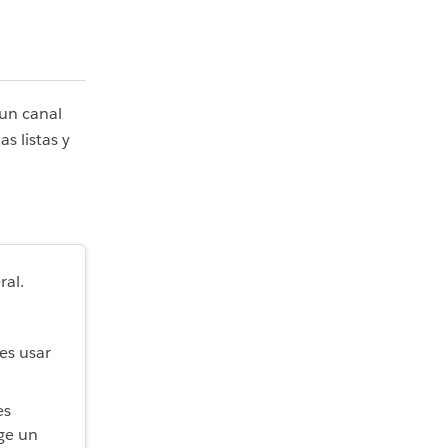
 un canal
s listas y
ral.
res usar
es
ige un