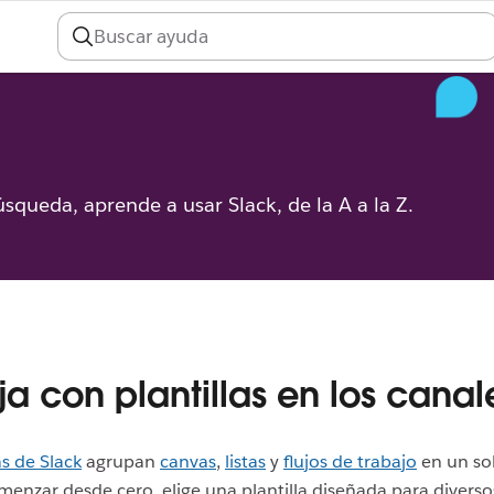
úsqueda, aprende a usar Slack, de la A a la Z.
ja con plantillas en los canal
as de Slack
agrupan
canvas
,
listas
y
flujos de trabajo
en un sol
menzar desde cero, elige una plantilla diseñada para divers