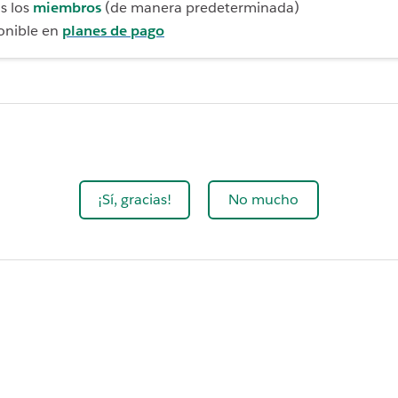
s los
miembros
(de manera predeterminada)
onible en
planes de pago
¡Sí, gracias!
No mucho