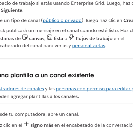
pacio de trabajo si estás usando Enterprise Grid. Luego, haz c
n
Siguiente
.
je un tipo de canal (
público o privado
), luego haz clic en
Cre
ack publicará un mensaje en el canal cuando esté listo. Haz cl
stañas de
canvas
,
lista
o
flujos de trabajo
en el
cabezado del canal para verlas y
personalizarlas
.
na plantilla a un canal existente
tradores de canales
y las
personas con permiso para editar 
en agregar plantillas a los canales.
sde tu computadora, abre un canal.
z clic en el
signo más
en el encabezado de la conversació