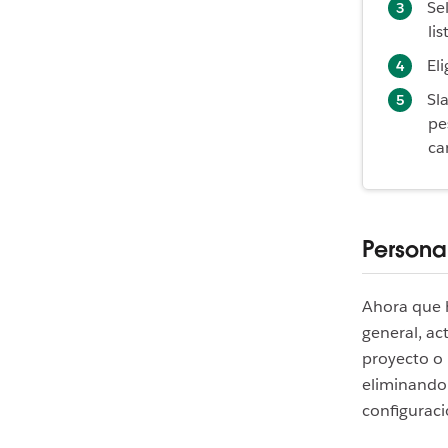
Se
lis
Eli
Sl
pe
ca
Personal
Ahora que h
general, act
proyecto o 
eliminand
configuraci