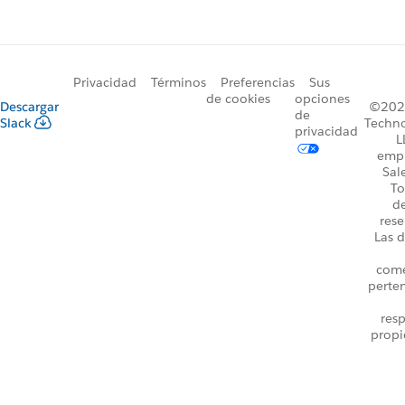
Privacidad
Términos
Preferencias
Sus
de cookies
opciones
Descargar
©2026
de
Slack
Techno
privacidad
L
emp
Sal
To
d
rese
Las d
come
perte
resp
propi