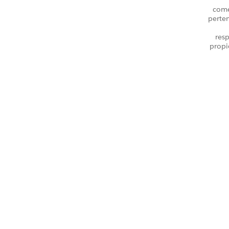
come
perte
resp
propi