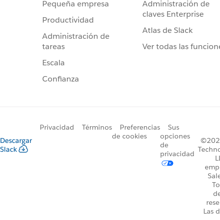
Administración de
Pequeña empresa
claves Enterprise
Productividad
Atlas de Slack
Administración de
Ver todas las funcion
tareas
Escala
Confianza
Privacidad
Términos
Preferencias
Sus
de cookies
opciones
Descargar
©2026
de
Slack
Techno
privacidad
L
emp
Sal
To
d
rese
Las d