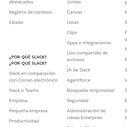
destacados
Juntas
Registro de cambios
Canvas
Estado
Listas
Clips
F
a
Apps e integraciones
Uso compartido de
¿POR QUÉ SLACK?
archivos
¿POR QUÉ SLACK?
IA de Slack
S
Slack en comparación
Agentforce
V
con Correo electrónico
Búsqueda empresarial
S
Slack o Teams
Seguridad
Empresa
Administración de
S
Pequeña empresa
claves Enterprise
b
Productividad