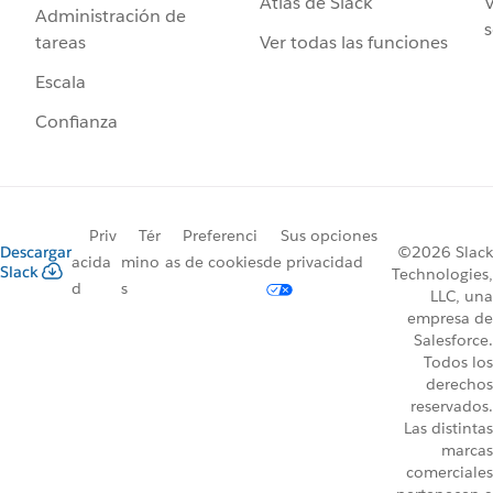
Atlas de Slack
V
Administración de
s
Ver todas las funciones
tareas
Escala
Confianza
Priv
Tér
Preferenci
Sus opciones
Descargar
©2026 Slack
acida
mino
as de cookies
de privacidad
Slack
Technologies,
d
s
LLC, una
empresa de
Salesforce.
Todos los
derechos
reservados.
Las distintas
marcas
comerciales