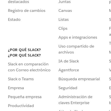
destacados
Juntas
Registro de cambios
Canvas
Estado
Listas
Clips
F
a
Apps e integraciones
Uso compartido de
¿POR QUÉ SLACK?
archivos
¿POR QUÉ SLACK?
IA de Slack
S
Slack en comparación
Agentforce
V
con Correo electrónico
Búsqueda empresarial
S
Slack o Teams
Seguridad
Empresa
Administración de
S
Pequeña empresa
claves Enterprise
b
Productividad