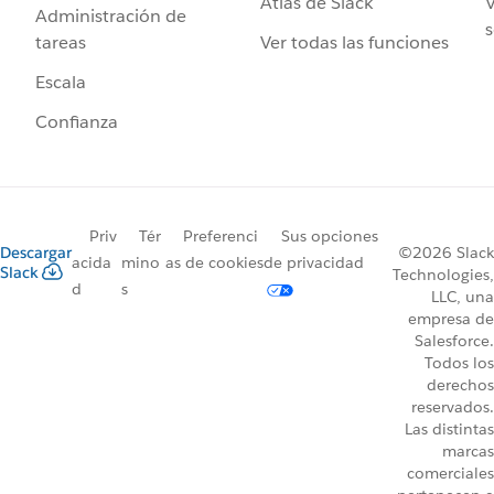
Atlas de Slack
V
Administración de
s
Ver todas las funciones
tareas
Escala
Confianza
Priv
Tér
Preferenci
Sus opciones
Descargar
©2026 Slack
acida
mino
as de cookies
de privacidad
Slack
Technologies,
d
s
LLC, una
empresa de
Salesforce.
Todos los
derechos
reservados.
Las distintas
marcas
comerciales