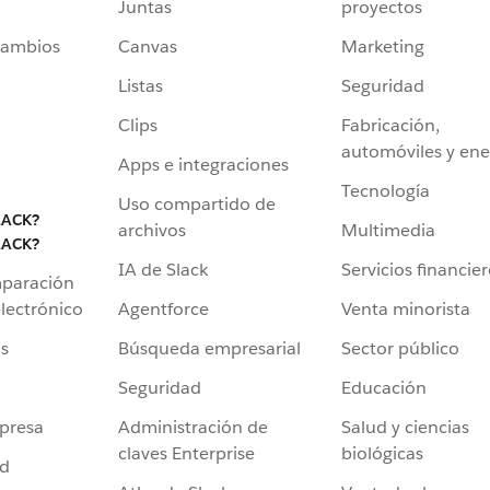
Juntas
proyectos
cambios
Canvas
Marketing
Listas
Seguridad
Clips
Fabricación,
automóviles y ene
Apps e integraciones
Tecnología
Uso compartido de
LACK?
archivos
Multimedia
LACK?
IA de Slack
Servicios financie
mparación
Agentforce
Venta minorista
lectrónico
Búsqueda empresarial
Sector público
s
Seguridad
Educación
Administración de
Salud y ciencias
presa
claves Enterprise
biológicas
ad