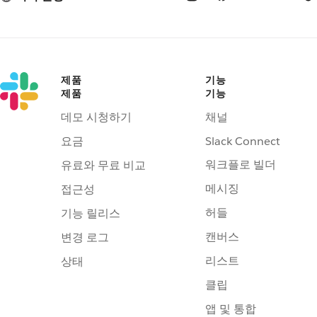
제품
기능
제품
기능
데모 시청하기
채널
요금
Slack Connect
워크플로 빌더
유료와 무료 비교
메시징
접근성
허들
기능 릴리스
캔버스
변경 로그
리스트
상태
클립
앱 및 통합