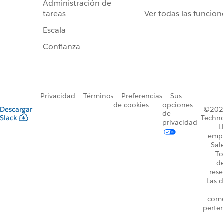
Administración de
Ver todas las funcion
tareas
Escala
Confianza
Privacidad
Términos
Preferencias
Sus
de cookies
opciones
Descargar
©2026
de
Slack
Techno
privacidad
L
emp
Sal
To
d
rese
Las d
come
perte