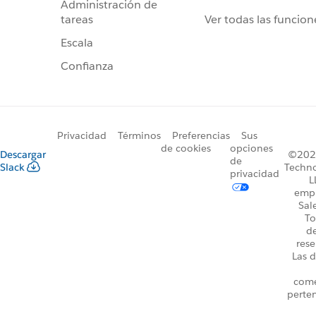
Administración de
Ver todas las funcion
tareas
Escala
Confianza
Privacidad
Términos
Preferencias
Sus
de cookies
opciones
Descargar
©2026
de
Slack
Techno
privacidad
L
emp
Sal
To
d
rese
Las d
come
perte