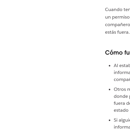
Cuando teng
un permiso)
compañeros
estás fuera.
Cómo fu
Al esta
informa
compañ
Otros m
donde 
fuera d
estado
Si algu
informa