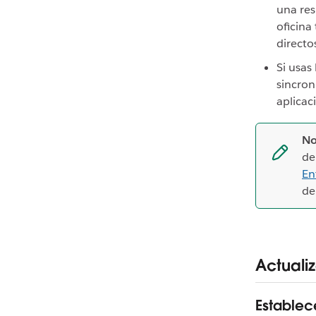
una res
oficina
directo
Si usas
sincron
aplicac
No
de
En
de
Actualiz
Establec