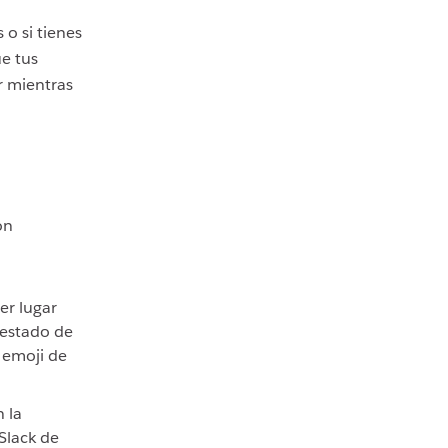
o si tienes
ue tus
r mientras
on
er lugar
 estado de
u emoji de
 la
Slack de