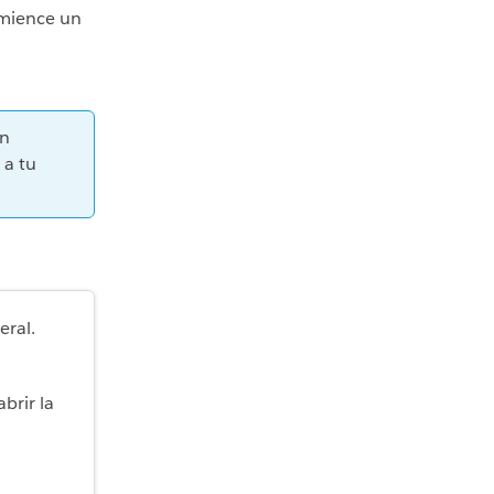
omience un
on
 a tu
eral.
abrir la