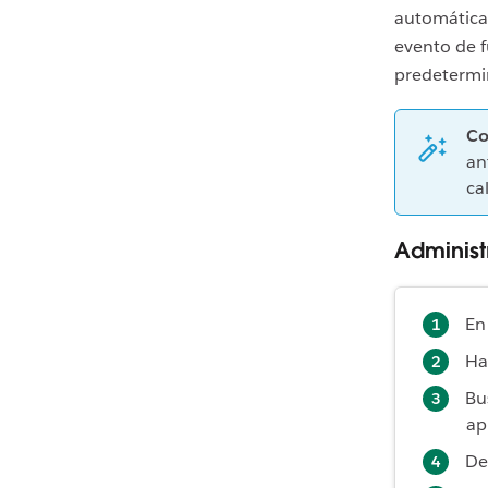
automática
evento de f
predetermin
Co
an
ca
Administ
En
Ha
Bu
ap
De