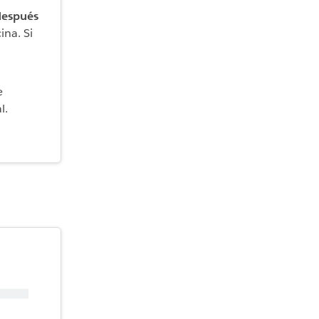
después
ina. Si
e
l.