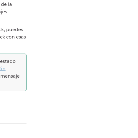
 de la
jes
ck, puedes
ack con esas
 estado
ión
l mensaje