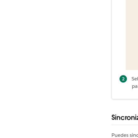
Se
pa
Sincron
Puedes sinc