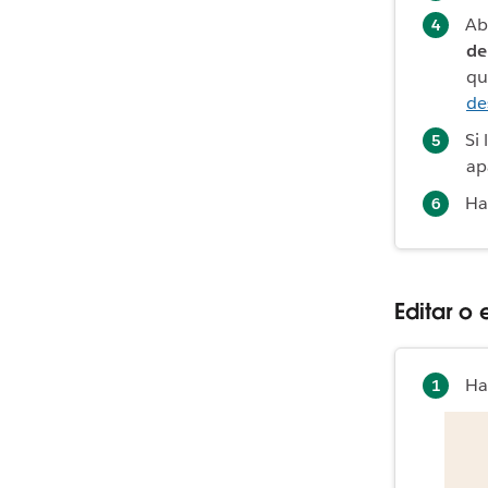
Ab
de
qu
de
Si
ap
Ha
Editar o 
Haz