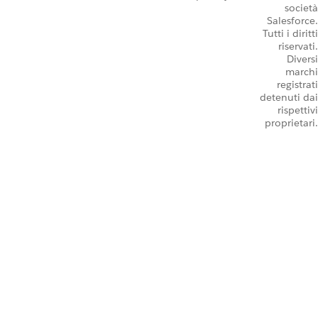
società
Salesforce.
Tutti i diritti
riservati.
Diversi
marchi
registrati
detenuti dai
rispettivi
proprietari.