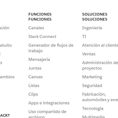
FUNCIONES
SOLUCIONES
FUNCIONES
SOLUCIONES
ación
Canales
Ingeniería
Slack Connect
TI
atuito
Generador de flujos de
Atención al client
trabajo
d
Ventas
Mensajería
s
Administración d
Juntas
proyectos
cambios
Canvas
Marketing
Listas
Seguridad
Clips
Fabricación,
automóviles y ene
Apps e integraciones
Tecnología
Uso compartido de
LACK?
archivos
Multimedia