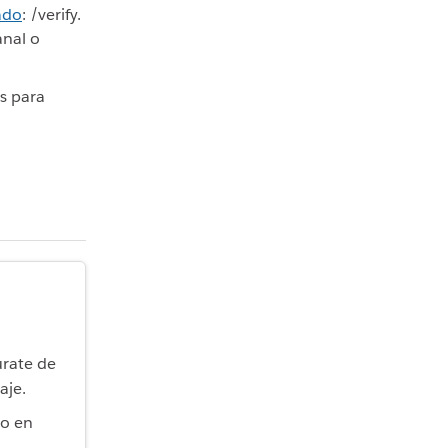
ado
: /verify.
anal o
es para
úrate de
aje.
lo en