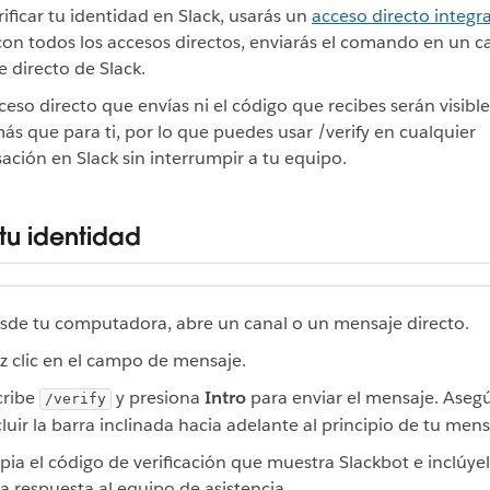
rificar tu identidad en Slack, usarás un
acceso directo integr
n todos los accesos directos, enviarás el comando en un c
 directo de Slack.
cceso directo que envías ni el código que recibes serán visibl
ás que para ti, por lo que puedes usar /verify en cualquier
ación en Slack sin interrumpir a tu equipo.
 tu identidad
sde tu computadora, abre un canal o un mensaje directo.
z clic en el campo de mensaje.
cribe
y presiona
Intro
para enviar el mensaje. Aseg
/verify
cluir la barra inclinada hacia adelante al principio de tu mens
pia el código de verificación que muestra Slackbot e inclúye
a respuesta al equipo de asistencia.