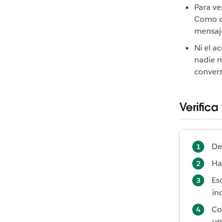
Para ve
Como co
mensaje
Ni el a
nadie m
convers
Verifica
De
Ha
Es
in
Co
un