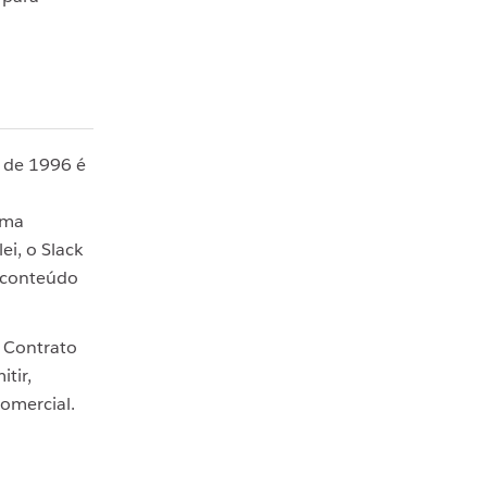
) de 1996 é
uma
ei, o Slack
o conteúdo
 Contrato
tir,
comercial.