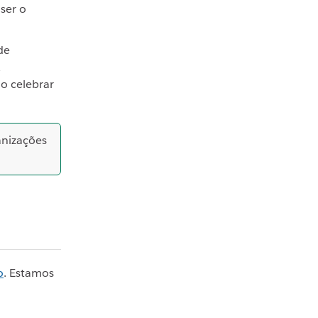
ser o
de
io celebrar
nizações
o
. Estamos