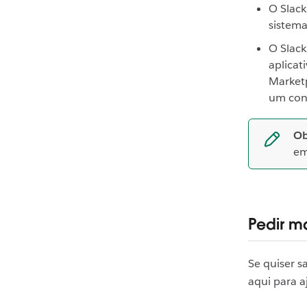
O Slack
sistema
O Slack
aplicat
Marketp
um cont
Ob
em
Pedir m
Se quiser s
aqui para a