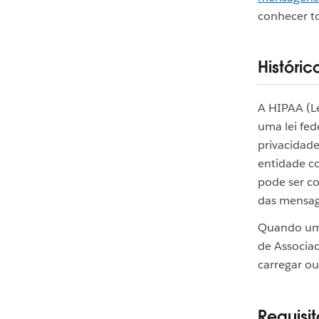
conhecer to
Históric
A HIPAA (L
uma lei fed
privacidade
entidade co
pode ser c
das mensag
Quando uma
de Associad
carregar ou
Requisit