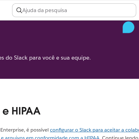
 do Slack para você e sua equipe.
 e HIPAA
Enterprise, é possível
configurar o Slack para aceitar a col
e arquivos em conformidade com a HIPAA
. Continue lendo