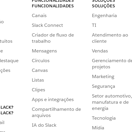
FUNCIONALIDADES
SOLUÇÕES
FUNCIONALIDADES
SOLUÇÕES
Canais
Engenharia
ão
Slack Connect
TI
Criador de fluxo de
Atendimento ao
tuitos
trabalho
cliente
de
Mensagens
Vendas
destaque
Círculos
Gerenciamento d
projetos
ações
Canvas
Marketing
Listas
Segurança
Clipes
Setor automotivo,
Apps e integrações
manufatura e de
SLACK?
energia
Compartilhamento de
SLACK?
arquivos
Tecnologia
ail
IA do Slack
Mídia