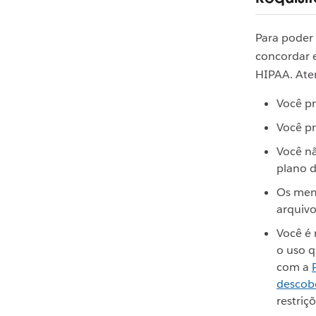
Para poder 
concordar e
HIPAA. Ate
Você pr
Você pr
Você n
plano d
Os mem
arquivo
Você é 
o uso q
com a
descobe
restriç