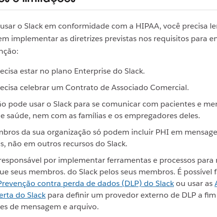
usar o Slack em conformidade com a HIPAA, você precisa le
m implementar as diretrizes previstas nos requisitos para e
nção:
ecisa estar no plano Enterprise do Slack.
ecisa celebrar um Contrato de Associado Comercial.
ão pode usar o Slack para se comunicar com pacientes e m
e saúde, nem com as famílias e os empregadores deles.
bros da sua organização só podem incluir PHI em mensage
s, não em outros recursos do Slack.
responsável por implementar ferramentas e processos para
ue seus membros. do Slack pelos seus membros. É possível f
Prevenção contra perda de dados (DLP) do Slack
ou usar as
rta do Slack
para definir um provedor externo de DLP a fim 
ões de mensagem e arquivo.