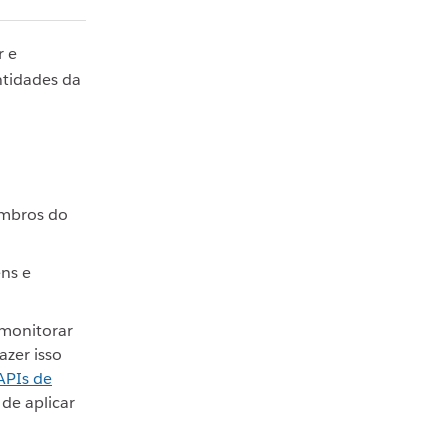
r e
ntidades da
embros do
ns e
 monitorar
azer isso
APIs de
de aplicar