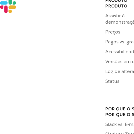
PRODUTO
PRODUTO
Assistir à
demonstraç
Preços
Pagos vs. gra
Acessibilida
Versões em 
Log de alter
Status
POR QUE O 
POR QUE O 
Slack vs. E-m