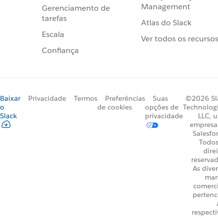
Management
Gerenciamento de
tarefas
Atlas do Slack
Escala
Ver todos os recurso
Confiança
Baixar
Privacidade
Termos
Preferências
Suas
©2026 Sl
o
de cookies
opções de
Technologi
Slack
privacidade
LLC, 
empresa
Salesfo
Todos
dire
reservad
As dive
mar
comerci
perten
respecti