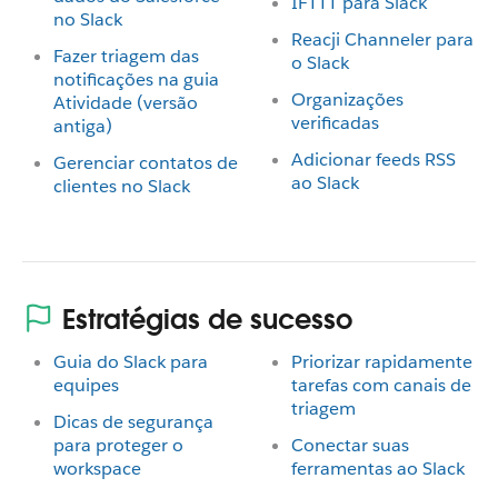
IFTTT para Slack
no Slack
Reacji Channeler para
Fazer triagem das
o Slack
notificações na guia
Organizações
Atividade (versão
verificadas
antiga)
Adicionar feeds RSS
Gerenciar contatos de
ao Slack
clientes no Slack
Estratégias de sucesso
Guia do Slack para
Priorizar rapidamente
equipes
tarefas com canais de
triagem
Dicas de segurança
para proteger o
Conectar suas
workspace
ferramentas ao Slack