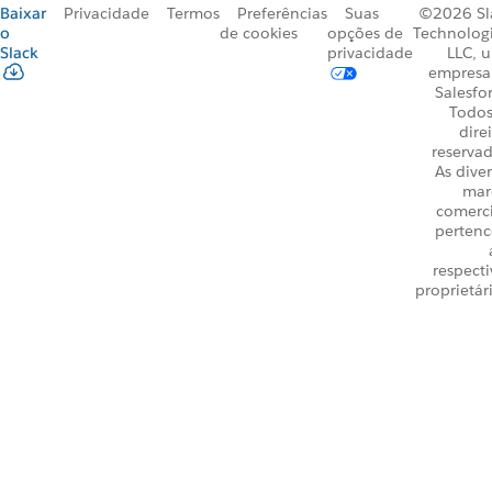
Baixar
Privacidade
Termos
Preferências
Suas
©2026 Sl
o
de cookies
opções de
Technologi
Slack
privacidade
LLC, 
empresa
Salesfo
Todos
dire
reservad
As dive
mar
comerci
perten
respecti
proprietár