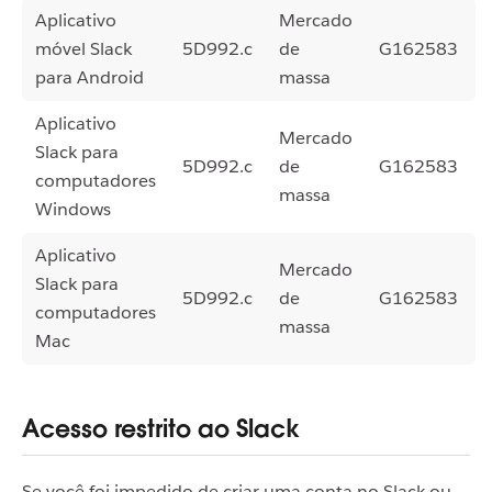
Aplicativo
Mercado
móvel Slack
5D992.c
de
G162583
para Android
massa
Aplicativo
Mercado
Slack para
5D992.c
de
G162583
computadores
massa
Windows
Aplicativo
Mercado
Slack para
5D992.c
de
G162583
computadores
massa
Mac
Acesso restrito ao Slack
Se você foi impedido de criar uma conta no Slack ou