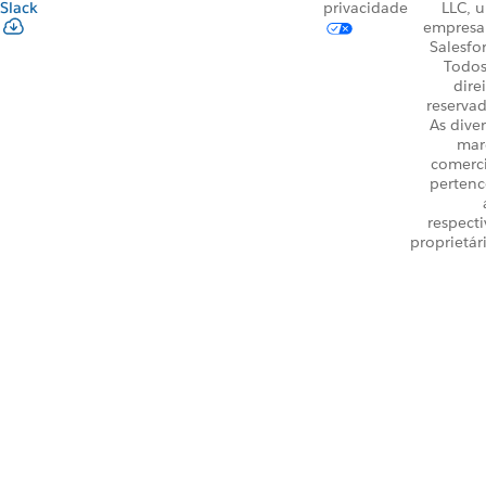
Slack
privacidade
LLC, 
empresa
Salesfo
Todos
dire
reservad
As dive
mar
comerci
perten
respecti
proprietár