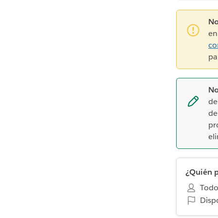
No
en
co
pa
No
de
de
pr
el
¿Quién p
Todo
Disp