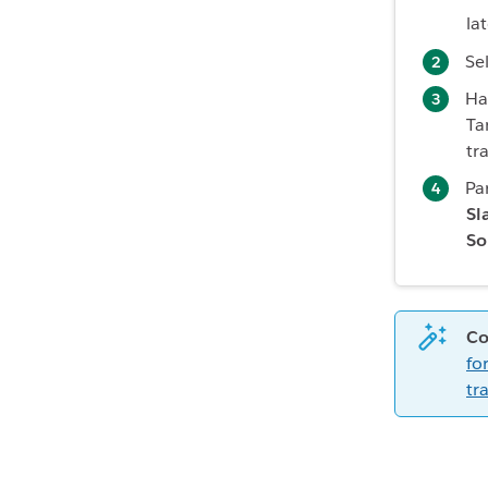
la
Se
Ha
Ta
tr
Pa
Sl
So
Co
fo
tr