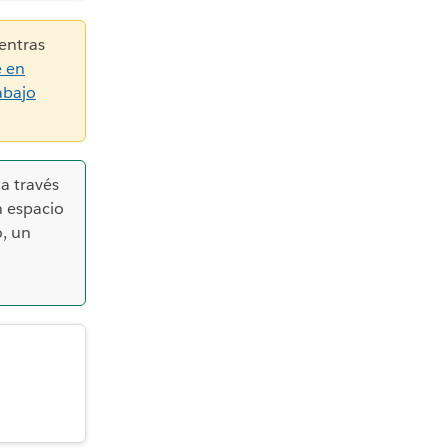
entras
e en
abajo
a través
 espacio
, un