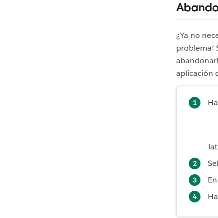
Abandon
¿Ya no nece
problema! 
abandonarlo
aplicación 
Ha
la
Se
En
Ha