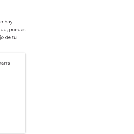
No hay
ado, puedes
jo de tu
barra
.