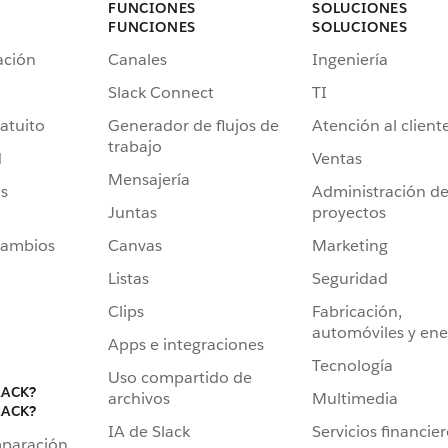
FUNCIONES
SOLUCIONES
FUNCIONES
SOLUCIONES
ación
Canales
Ingeniería
Slack Connect
TI
atuito
Generador de flujos de
Atención al client
trabajo
d
Ventas
Mensajería
s
Administración d
Juntas
proyectos
cambios
Canvas
Marketing
Listas
Seguridad
Clips
Fabricación,
automóviles y ene
Apps e integraciones
Tecnología
Uso compartido de
LACK?
archivos
Multimedia
LACK?
IA de Slack
Servicios financie
mparación