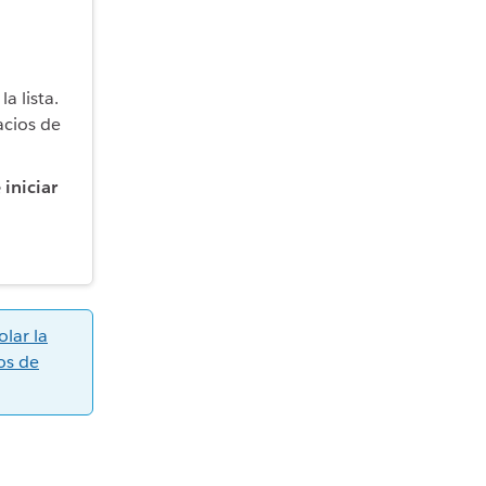
a lista.
acios de
 iniciar
n
olar la
os de