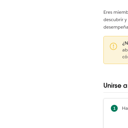
Eres miembr
descubrir y
desempeña
¿N
ab
c
Unirse 
Ha