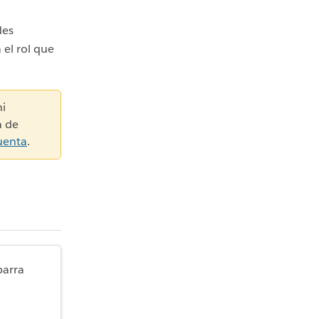
des
 el rol que
ni
a de
uenta
.
barra