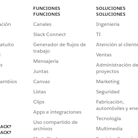
FUNCIONES
SOLUCIONES
FUNCIONES
SOLUCIONES
ación
Canales
Ingeniería
Slack Connect
TI
atuito
Generador de flujos de
Atención al client
trabajo
d
Ventas
Mensajería
s
Administración d
Juntas
proyectos
cambios
Canvas
Marketing
Listas
Seguridad
Clips
Fabricación,
automóviles y ene
Apps e integraciones
Tecnología
Uso compartido de
LACK?
archivos
Multimedia
LACK?