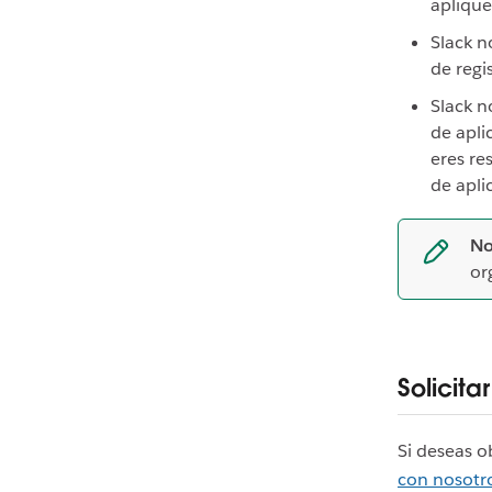
aplique
Slack n
de regi
Slack n
de apli
eres re
de apli
No
or
Solicit
Si deseas o
con nosotr