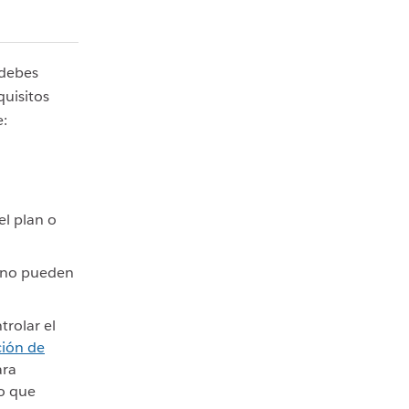
 debes
quisitos
e:
l plan o
n no pueden
rolar el
ión de
ra
o que