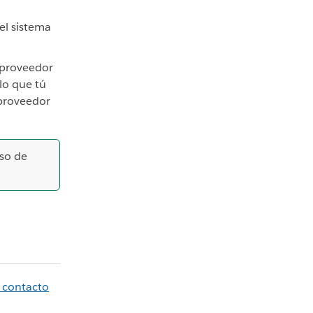
el sistema
 proveedor
 lo que tú
 proveedor
aso de
 contacto