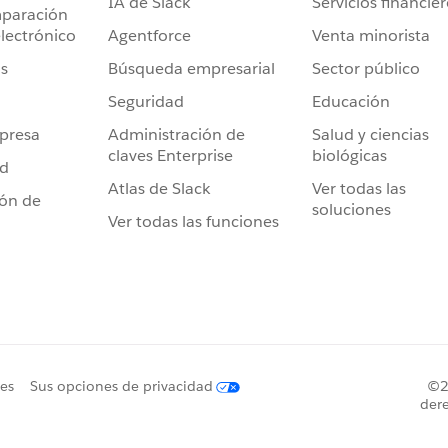
IA de Slack
Servicios financie
mparación
Agentforce
Venta minorista
lectrónico
Búsqueda empresarial
Sector público
s
Seguridad
Educación
Administración de
Salud y ciencias
presa
claves Enterprise
biológicas
ad
Atlas de Slack
Ver todas las
ión de
soluciones
Ver todas las funciones
ies
Sus opciones de privacidad
©20
dere