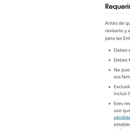
Requeri
Antes de qu
revisarlo y
para las En
Debes e
Debes f
No pued
sus fam
Excluid
incluir
Eres re
uso que
pérdida
estable