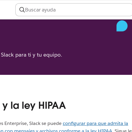
Slack para ti y tu equipo.
 y la ley HIPAA
es Enterprise, Slack se puede
configurar para que admita la
n con mensajes y archivos conforme a la ley HIPAA
. Sigue 