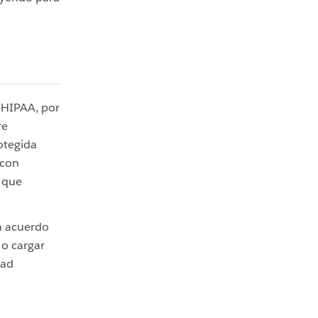
(HIPAA, por
re
otegida
 con
a que
n acuerdo
 o cargar
dad