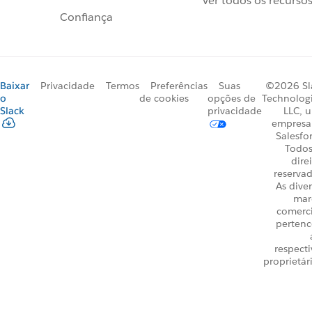
Ver todos os recurso
Confiança
Baixar
Privacidade
Termos
Preferências
Suas
©2026 Sl
o
de cookies
opções de
Technologi
Slack
privacidade
LLC, 
empresa
Salesfo
Todos
dire
reservad
As dive
mar
comerci
perten
respecti
proprietár