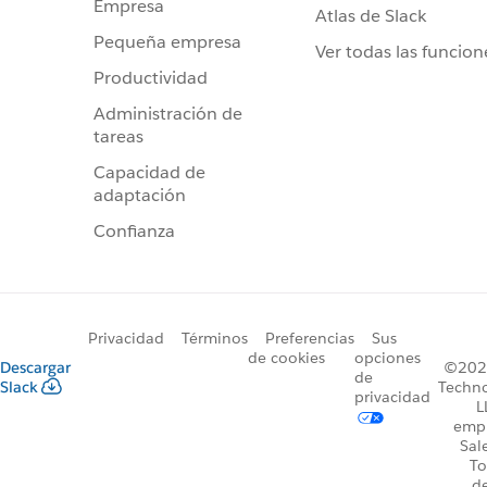
Empresa
Atlas de Slack
Pequeña empresa
Ver todas las funcion
Productividad
Administración de
tareas
Capacidad de
adaptación
Confianza
Privacidad
Términos
Preferencias
Sus
de cookies
opciones
Descargar
©2026
de
Slack
Techno
privacidad
L
emp
Sal
To
d