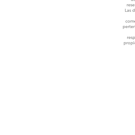
rese
Las d
come
perte
resp
propi