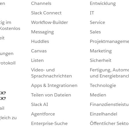
en
Channels
Entwicklung
Slack Connect
IT
tig im
Workflow-Builder
Service
 Kostenlos
Messaging
Sales
eit
Huddles
Projektmanageme
Canvas
Marketing
hungen
Listen
Sicherheit
otokoll
Video- und
Fertigung, Automo
Sprachnachrichten
und Energiebranc
Apps & Integrationen
Technologie
CK?
Teilen von Dateien
Medien
CK?
Slack AI
Finanzdienstleist
ail
Agentforce
Einzelhandel
leich zu
Enterprise-Suche
Öffentlicher Sekto