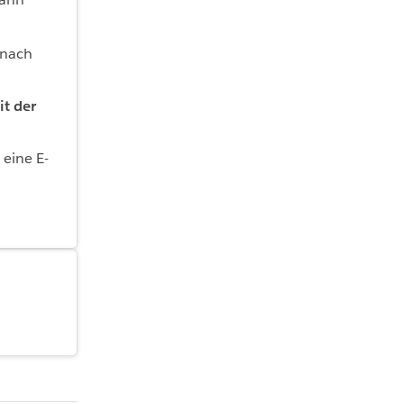
anach
t der
eine E-