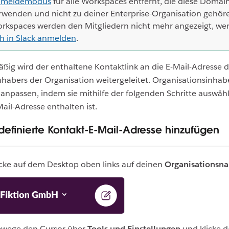
meldemodus
für alle Workspaces entfernt, die diese Domai
rwenden und nicht zu deiner Enterprise-Organisation gehöre
rkspaces werden den Mitgliedern nicht mehr angezeigt, w
ch in Slack anmelden
.
ig wird der enthaltene Kontaktlink an die E-Mail-Adresse 
habers der Organisation weitergeleitet. Organisationsinha
 anpassen, indem sie mithilfe der folgenden Schritte auswäh
ail-Adresse enthalten ist.
definierte Kontakt-E-Mail-Adresse hinzufügen
icke auf dem Desktop oben links auf deinen
Organisationsn
ewege den Cursor über
Tools und Einstellungen
und klicke 