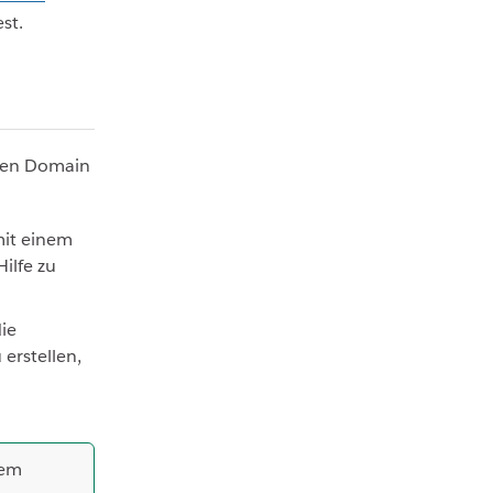
st.
hten Domain
mit einem
ilfe zu
ie
erstellen,
dem