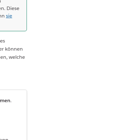
n
n. Diese
enn
sie
des
ber können
len, welche
amen
.
dann