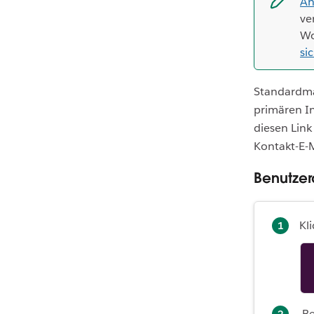
An
ve
Wo
si
Standardmäß
primären In
diesen Link
Kontakt-E-M
Benutzer
Kl
B