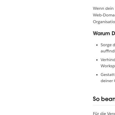
Wenn dein 
Web-Domains
Organisati
Warum D
Sorge d
auffind
Verhind
Workspa
Gestatt
deiner 
So bean
Für die Ve