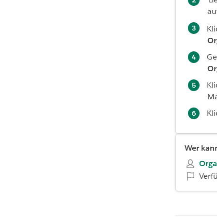
au
Kl
Or
Ge
Or
Kl
Ma
Kl
Wer kann
Orga
Verf