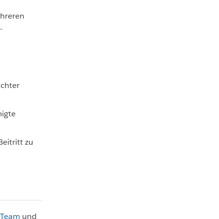
hreren
-
ichter
migte
itritt zu
t-Team
und