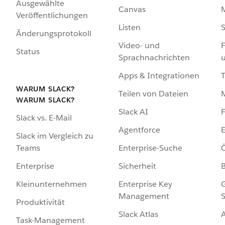
Ausgewählte
Canvas
Veröffentlichungen
Listen
S
Änderungsprotokoll
Video- und
F
Status
Sprachnachrichten
Apps & Integrationen
WARUM SLACK?
Teilen von Dateien
WARUM SLACK?
Slack AI
F
Slack vs. E-Mail
Agentforce
E
Slack im Vergleich zu
Enterprise-Suche
Ö
Teams
Sicherheit
Enterprise
Enterprise Key
G
Kleinunternehmen
Management
S
Produktivität
Slack Atlas
Task-Management