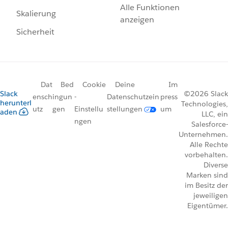
Alle Funktionen
Skalierung
anzeigen
Sicherheit
Dat
Bed
Cookie
Deine
Im
Slack
©2026 Slack
ensch
ingun
-
Datenschutzein
press
herunterl
Technologies,
utz
gen
Einstellu
stellungen
um
aden
LLC, ein
ngen
Salesforce-
Unternehmen.
Alle Rechte
vorbehalten.
Diverse
Marken sind
im Besitz der
jeweiligen
Eigentümer.