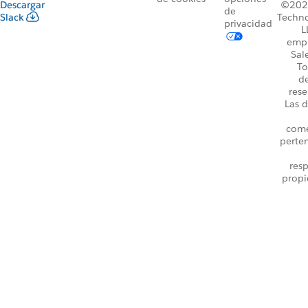
Descargar
©2026
de
Slack
Techno
privacidad
L
emp
Sal
To
d
rese
Las d
come
perte
resp
propi