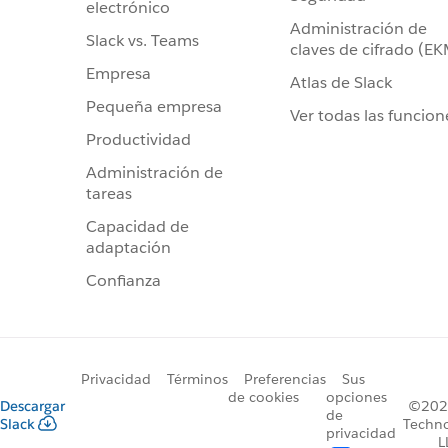
electrónico
Administración de
Slack vs. Teams
claves de cifrado (E
Empresa
Atlas de Slack
Pequeña empresa
Ver todas las funcion
Productividad
Administración de
tareas
Capacidad de
adaptación
Confianza
Privacidad
Términos
Preferencias
Sus
de cookies
opciones
Descargar
©2026
de
Slack
Techno
privacidad
L