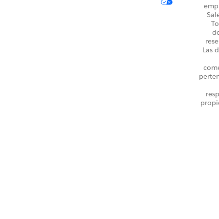
emp
Sal
To
d
rese
Las d
come
perte
resp
propi