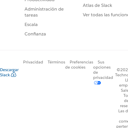
Atlas de Slack
Administración de
Ver todas las funcion
tareas
Escala
Confianza
Privacidad
Términos
Preferencias
Sus
de cookies
opciones
Descargar
©2026
de
Slack
Techno
privacidad
L
emp
Sal
To
d
rese
Las d
come
perte