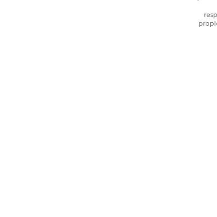
resp
propi