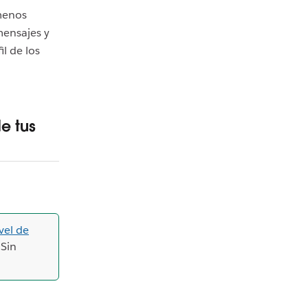
menos
mensajes y
l de los
e tus
ivel de
 Sin