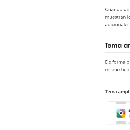
Cuando util
muestran lo
adicionales
Tema am
De forma p
mismo tiem
Tema ampl