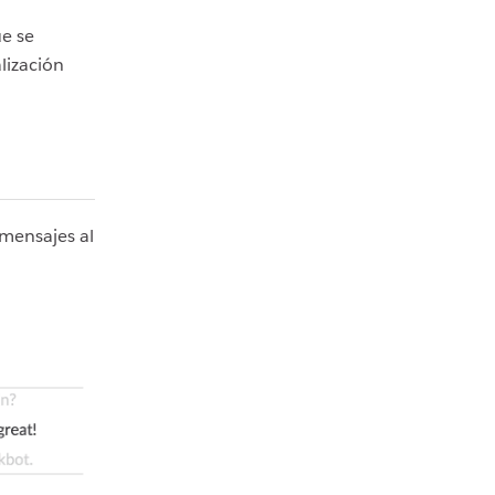
ue se
lización
 mensajes al