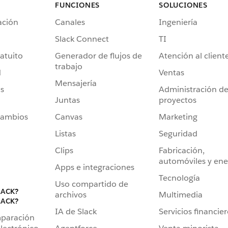
FUNCIONES
SOLUCIONES
ación
Canales
Ingeniería
Slack Connect
TI
atuito
Generador de flujos de
Atención al client
trabajo
d
Ventas
Mensajería
s
Administración d
Juntas
proyectos
cambios
Canvas
Marketing
Listas
Seguridad
Clips
Fabricación,
automóviles y ene
Apps e integraciones
Tecnología
Uso compartido de
LACK?
archivos
Multimedia
LACK?
IA de Slack
Servicios financie
mparación