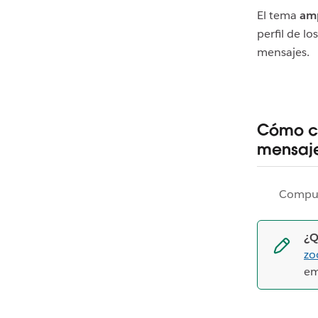
El tema
am
perfil de l
mensajes.
Cómo ca
mensaj
Compu
¿Q
z
em