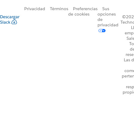
Privacidad
Términos
Preferencias
Sus
de cookies
opciones
Descargar
©2026
de
Slack
Techno
privacidad
L
emp
Sal
To
d
rese
Las d
come
perte
resp
propi