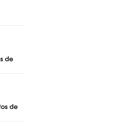
es de
ctos de