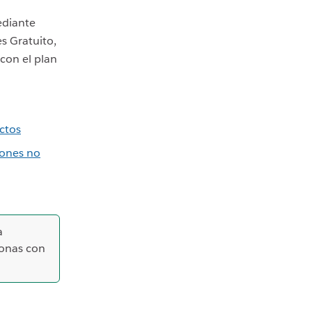
ediante
s Gratuito,
 con el plan
ctos
iones no
a
sonas con