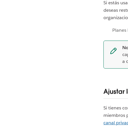
Si estás u
deseas rest
organizacio
Planes 
No
ca
a 
Ajustar
Si tienes c
miembros 
canal priva