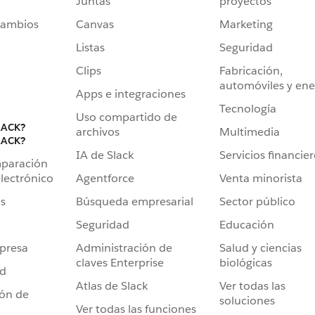
Juntas
proyectos
cambios
Canvas
Marketing
Listas
Seguridad
Clips
Fabricación,
automóviles y ene
Apps e integraciones
Tecnología
Uso compartido de
LACK?
archivos
Multimedia
LACK?
IA de Slack
Servicios financie
mparación
Agentforce
Venta minorista
lectrónico
Búsqueda empresarial
Sector público
s
Seguridad
Educación
Administración de
Salud y ciencias
presa
claves Enterprise
biológicas
ad
Atlas de Slack
Ver todas las
ión de
soluciones
Ver todas las funciones