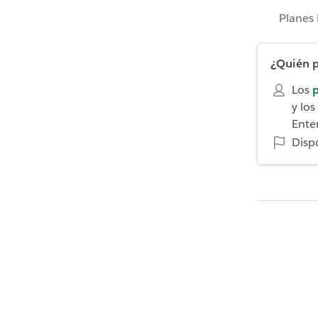
Planes 
¿Quién p
Los
p
y los
Ente
Disp