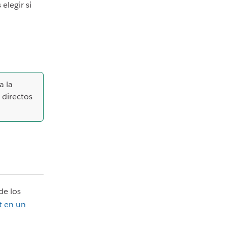
 elegir si
a la
 directos
de los
t en un