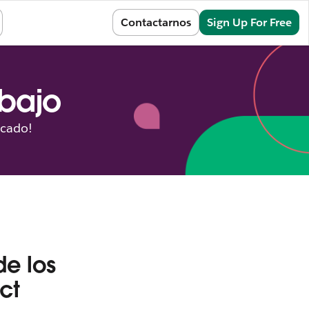
Sign In
Contactarnos
Sign Up For Free
abajo
icado!
de los
ct