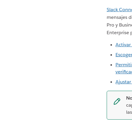
Slack Conn
mensajes di
Pro y Busin
Enterprise 
Activar
Escoger
Permiti
verific
Ajustar
No
ca
la