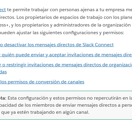
ect
te permite trabajar con personas ajenas a tu empresa m
rectos. Los propietarios de espacios de trabajo con los plane
ess+, y los propietarios y administradores de la organización
pueden ajustar las siguientes configuraciones y permisos:
 o desactivar los mensajes directos de Slack Connect
 quién puede enviar y aceptar invitaciones de mensajes dire
r o restringir invitaciones de mensajes directos de organizac
adas
 los permisos de conversión de canales
ta:
Esta configuración y estos permisos no repercutirán en l
pacidad de los miembros de enviar mensajes directos a per
s que ya estén trabajando en algún canal.