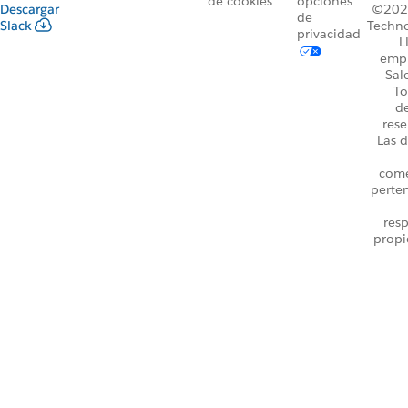
de cookies
opciones
Descargar
©2026
de
Slack
Techno
privacidad
L
emp
Sal
To
d
rese
Las d
come
perte
resp
propi