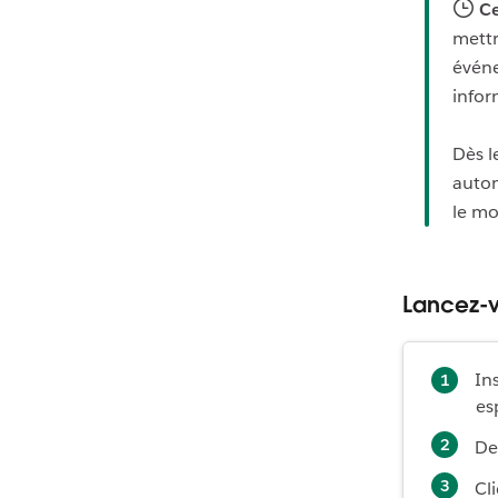
Ce
mettr
événe
infor
Dès l
autom
le mo
Lancez-v
Ins
es
De
Cl