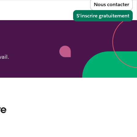
Nous contacter
e
onnecter
S’inscrire gratuitement
ail.
re