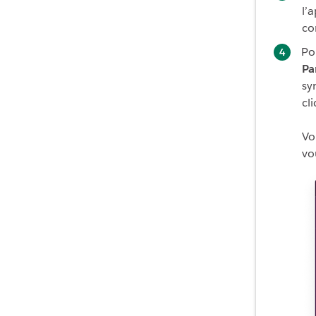
l’
co
Po
Pa
sy
cl
Vo
vo