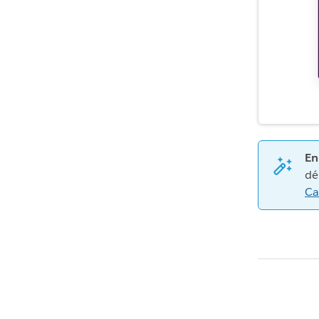
En
dé
Ca