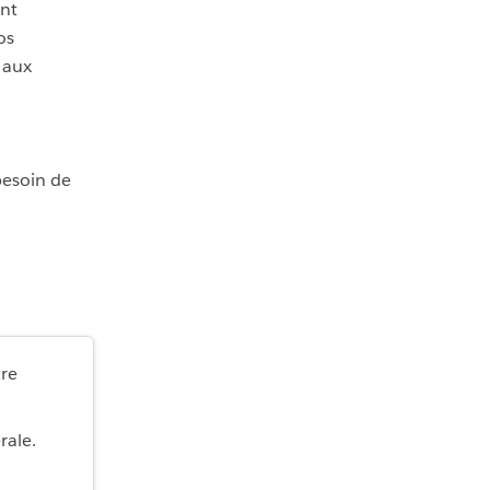
nt
os
 aux
besoin de
re
rale.