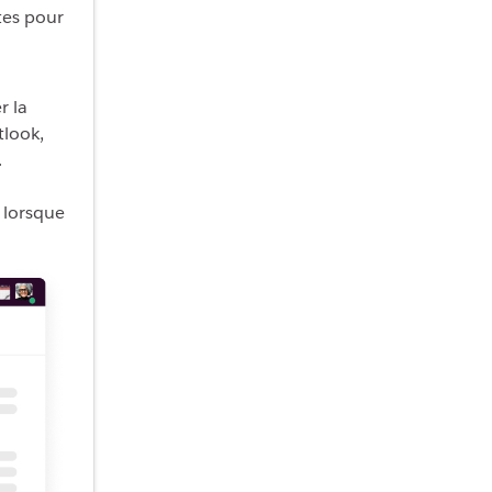
ites pour
r la
tlook,
.
 lorsque