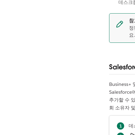
데스크
참
정
요
Salesf
Business+
Salesfo
추가할 수 있
회 소유자 
데