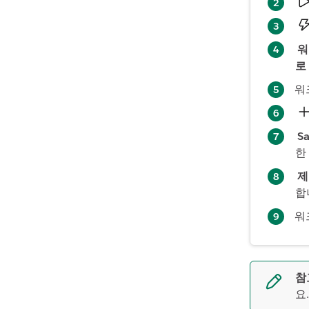
워
로
워
S
한
제
합
워
참
요