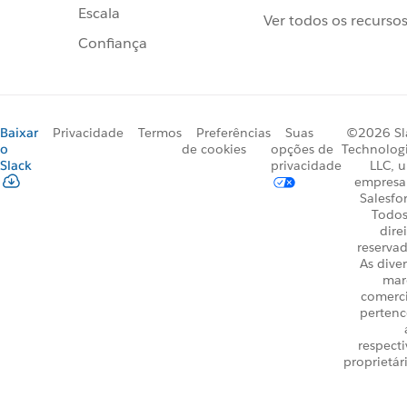
Escala
Ver todos os recurso
Confiança
Baixar
Privacidade
Termos
Preferências
Suas
©2026 Sl
o
de cookies
opções de
Technologi
Slack
privacidade
LLC, 
empresa
Salesfo
Todos
dire
reservad
As dive
mar
comerci
perten
respecti
proprietár