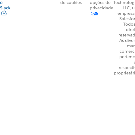
o
de cookies
opções de
Technologi
Slack
privacidade
LLC, 
empresa
Salesfo
Todos
dire
reservad
As dive
mar
comerci
perten
respecti
proprietár