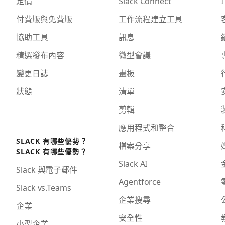
定價
Slack Connect
I
付費版與免費版
工作流程建立工具
協助工具
訊息
精選發布內容
微型會議
變更日誌
畫板
狀態
清單
剪輯
應用程式和整合
SLACK 有哪些優勢？
檔案分享
SLACK 有哪些優勢？
Slack AI
Slack 與電子郵件
Agentforce
Slack vs.Teams
企業搜尋
企業
安全性
小型企業