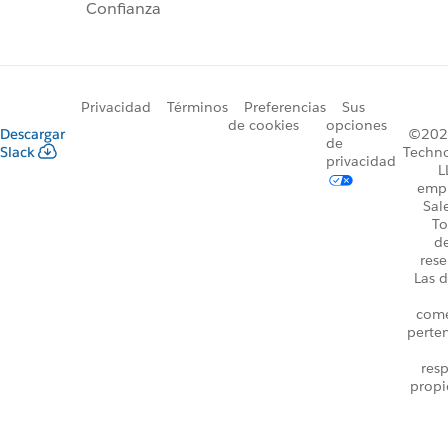
Confianza
Privacidad
Términos
Preferencias
Sus
de cookies
opciones
Descargar
©2026
de
Slack
Techno
privacidad
L
emp
Sal
To
d
rese
Las d
come
perte
resp
propi