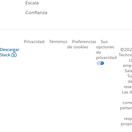
Escala
Confianza
Privacidad
Términos
Preferencias
Sus
de cookies
opciones
Descargar
©2026
de
Slack
Techno
privacidad
L
emp
Sal
To
d
rese
Las d
come
perte
resp
propi