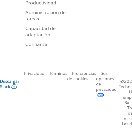
Productividad
Administración de
tareas
Capacidad de
adaptación
Confianza
Privacidad
Términos
Preferencias
Sus
de cookies
opciones
Descargar
©2026
de
Slack
Techno
privacidad
L
emp
Sal
To
d
rese
Las d