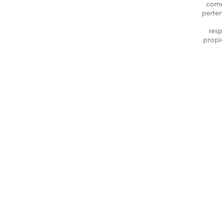
come
perte
resp
propi