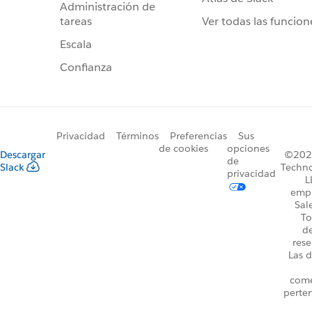
Administración de
Ver todas las funcion
tareas
Escala
Confianza
Privacidad
Términos
Preferencias
Sus
de cookies
opciones
Descargar
©2026
de
Slack
Techno
privacidad
L
emp
Sal
To
d
rese
Las d
come
perte