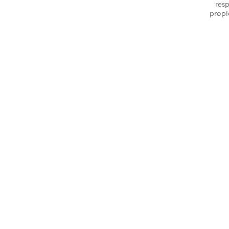
resp
propi