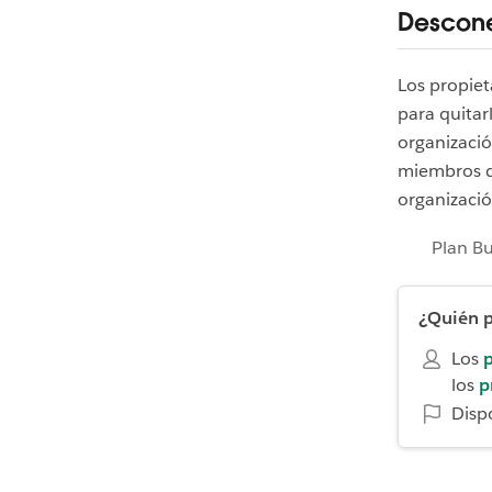
Descone
Los propie
para quitar
organizació
miembros d
organizació
Plan B
¿Quién p
Los
p
los
p
Disp