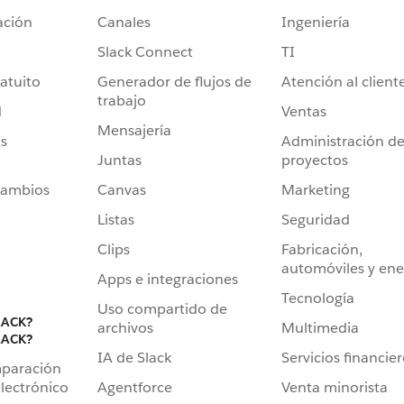
ación
Canales
Ingeniería
Slack Connect
TI
atuito
Generador de flujos de
Atención al client
trabajo
d
Ventas
Mensajería
s
Administración d
Juntas
proyectos
cambios
Canvas
Marketing
Listas
Seguridad
Clips
Fabricación,
automóviles y ene
Apps e integraciones
Tecnología
Uso compartido de
LACK?
archivos
Multimedia
LACK?
IA de Slack
Servicios financie
mparación
Agentforce
Venta minorista
lectrónico