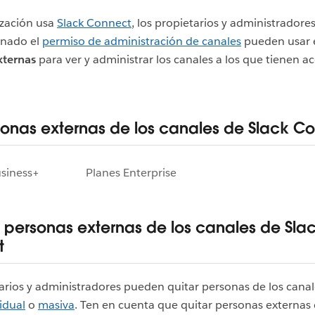
ización usa
Slack Connect
, los propietarios y administradore
gnado el
permiso de administración de canales
pueden usar e
xternas
para ver y administrar los canales a los que tienen a
sonas externas de los canales de Slack C
usiness+
Planes Enterprise
a personas externas de los canales de Sla
t
arios y administradores pueden quitar personas de los canal
idual
o
masiva
. Ten en cuenta que quitar personas externas 