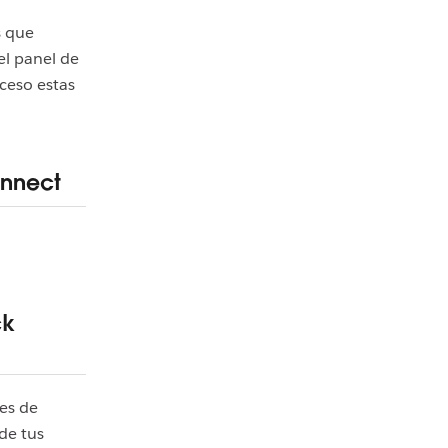
s que
l panel de
cceso estas
onnect
ck
es de
de tus