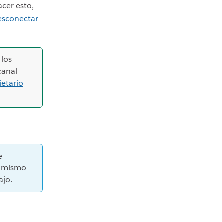
acer esto,
esconectar
, los
canal
ietario
e
 mismo
ajo.