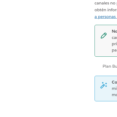
canales no 
obtén info
a personas
No
ca
pr
pa
Plan B
Co
mi
mo