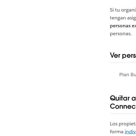
Si tu organ
tengan asi
personas e
personas.
Ver per
Plan B
Quitar 
Connec
Los propiet
forma
indiv