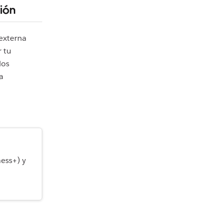
ión
externa
r tu
los
a
ess+) y