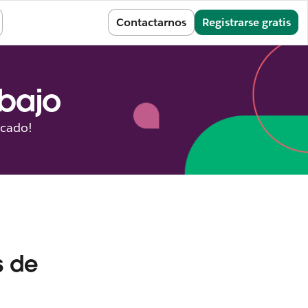
Iniciar sesión
Contactarnos
Registrarse gratis
abajo
icado!
s de