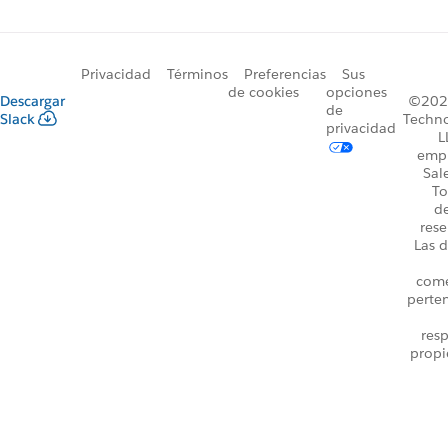
Privacidad
Términos
Preferencias
Sus
de cookies
opciones
Descargar
©2026
de
Slack
Techno
privacidad
L
emp
Sal
To
d
rese
Las d
come
perte
resp
propi